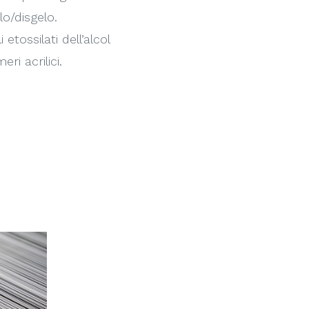
elo/disgelo.
tossilati dell’alcol
eri acrilici.