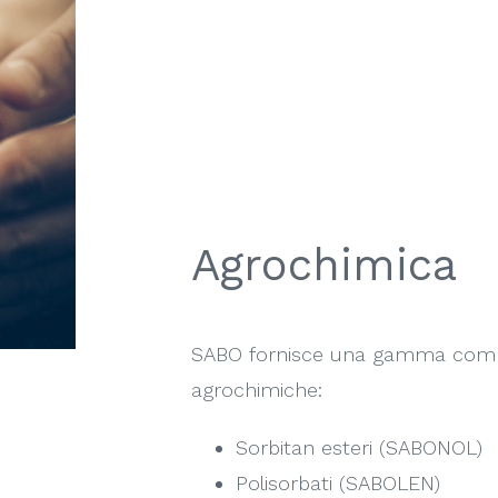
Agrochimica
SABO fornisce una gamma comple
agrochimiche:
Sorbitan esteri (SABONOL)
Polisorbati (SABOLEN)