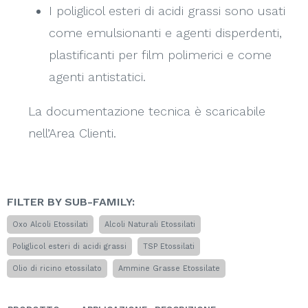
I poliglicol esteri di acidi grassi sono usati
come emulsionanti e agenti disperdenti,
plastificanti per film polimerici e come
agenti antistatici.
La documentazione tecnica è scaricabile
nell’Area Clienti.
FILTER BY SUB-FAMILY:
Oxo Alcoli Etossilati
Alcoli Naturali Etossilati
Poliglicol esteri di acidi grassi
TSP Etossilati
Olio di ricino etossilato
Ammine Grasse Etossilate