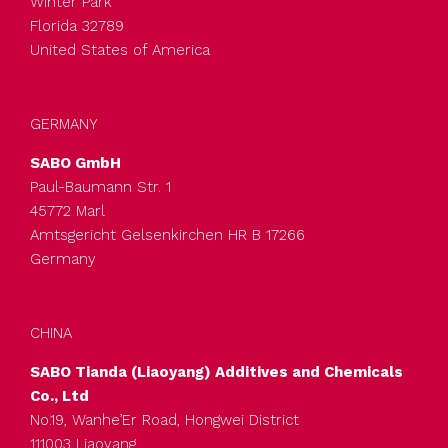
Winter Park
Florida 32789
United States of America
GERMANY
L’olio di ricino 200 EO è un
SABO GmbH
Paul-Baumann Str. 1
emulsionante idrofilo
SABOPAL EL
45772 Marl
utilizzato per la
200
Amtsgericht Gelsenkirchen HR B 17266
produzione di emulsioni
(Olio di ricino
Germany
etossilato)
per iapplicazioni tessile,
cuoio e coating.
CHINA
SABO Tianda (Liaoyang) Additives and Chemicals
Co., Ltd
No.19, Wanhe’Er Road, Hongwei District
111003 Liaoyang