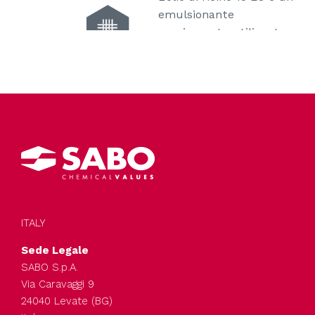
emulsionante
ampiamente utilizzato per
SABOPAL EL 15
applicazioni coating,
(Olio di ricino
prodotti chimici per
etossilato)
l’agricoltura e lubrificanti.
Adatto per emulsionare oli
vegetali e minerali.
ITALY
L’olio di ricino 18 EO è un
emulsionante
Sede Legale
ampiamente utilizzato per
SABO S.p.A.
SABOPAL EL 18
applicazioni coating,
Via Caravaggi 9
(Olio di ricino
24040 Levate (BG)
prodotti chimici per
etossilato)