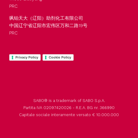
PRC
飒铂天大（辽阳）助剂化工有限公司
L’olio di ricino 30 EO è un
中国辽宁省辽阳市宏伟区万和二路19号
emulsionante
PRC
ampiamente utilizzato per
applicazioni coating,
prodotti chimici per
SABOPAL EL 30
l’agricoltura, lubrificanti e
Privacy Policy
Cookie Policy
(Olio di ricino
etossilato)
tessili. Adatto per
emulsionare olii vegetali e
minerali, e per disperdere
pigmenti in preparazioni
acquose o in solventi.
SABO® is a trademark of SABO S.p.A.
Partita IVA 02097420026 - R.E.A. BG nr. 366990
Capitale sociale interamente versato € 10.000.000