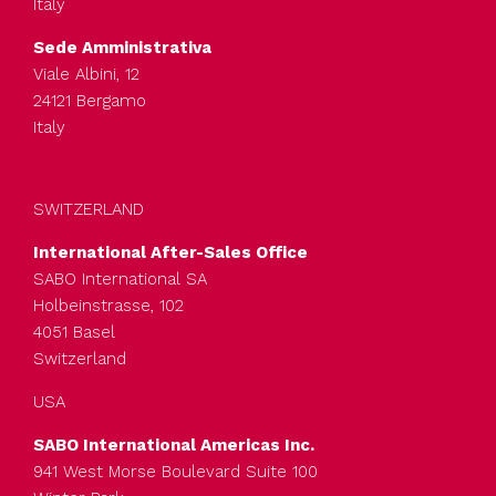
Italy
l’agricoltura e lubrificanti.
Adatto per emulsionare oli
Sede Amministrativa
vegetali e minerali.
Viale Albini, 12
24121 Bergamo
Italy
SWITZERLAND
L’olio di ricino 2.5 EO è un
International After-Sales Office
co-emulsionante solubile
SABO International SA
SABOPAL EL
in olio, ampiamente
Holbeinstrasse, 102
2.5
4051 Basel
utilizzato per applicazioni
(Olio di ricino
Switzerland
coating, prodotti chimici
etossilato)
per l’agricoltura,
USA
lubrificanti e tessili.
SABO International Americas Inc.
941 West Morse Boulevard Suite 100